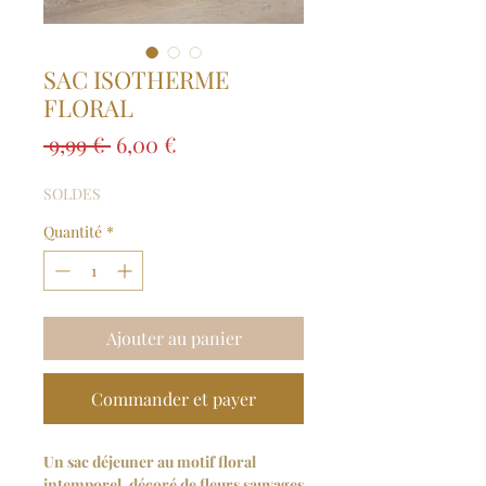
SAC ISOTHERME
FLORAL
Prix
Prix
 9,99 € 
6,00 €
original
promotionnel
SOLDES
Quantité
*
Ajouter au panier
Commander et payer
Un sac déjeuner au motif floral
intemporel, décoré de fleurs sauvages