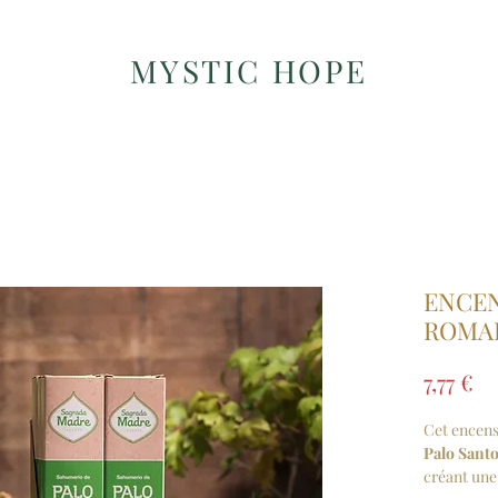
MYSTIC HOPE
ENCEN
ROMA
Pr
7,77 €
Cet encens 
Palo Sant
créant une