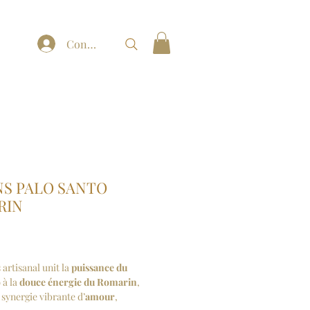
Connexion
S PALO SANTO
RIN
ix
artisanal unit la
puissance du
o
à la
douce énergie du Romarin
,
 synergie vibrante d’
amour
,