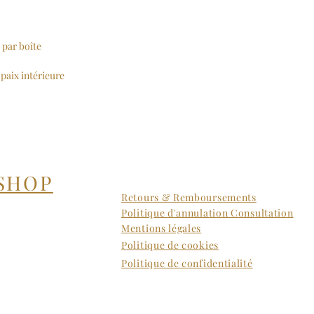
aide à 
des déc
Élévati
 par boîte
la conne
ouvrant
paix intérieure
subtile
environ
Ancrag
spiritu
s’agit 
profond
SHOP
Bienfaits
Retours & Remboursements
Renforc
Politique d'annulation Consultation
affecti
Mentions légales
Crée un
Politique de cookies
sincère
Purifie
Politique de confidentialité
énergie
Idéal po
guériso