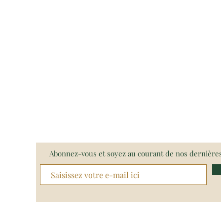
organiser ses pensées et à prendre
isions avec lucidité.
on spirituelle
: le romarin favorise
xion entre le corps et l’esprit,
 la voie à une compréhension plus
 des émotions et des énergies
nantes.
e du cœur
: il harmonise l’amour
el et la sagesse émotionnelle — il ne
pas de passion, mais d’un
amour
, sincère et durable
.
e les liens du cœur et la mémoire
ve
Abonnez-vous et soyez au courant de nos dernière
e atmosphère d’amour paisible et
 les émotions et recentre les
s du cœur
ur les rituels de gratitude, de
n émotionnelle ou d’union