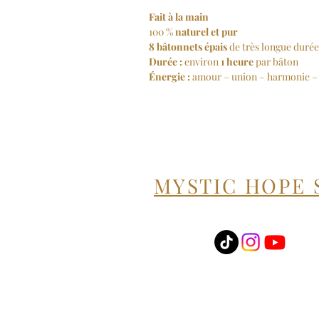
Fait à la main
100 %
naturel et pur
8 bâtonnets épais
de très longue durée
Durée :
environ
1 heure
par bâton
Énergie :
amour – union – harmonie – 
MYSTIC HOPE 